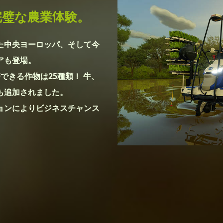
完璧な農業体験。
た中央ヨーロッパ、そして今
アも登場。
できる作物は25種類！ 牛、
も追加されました。
ョンによりビジネスチャンス